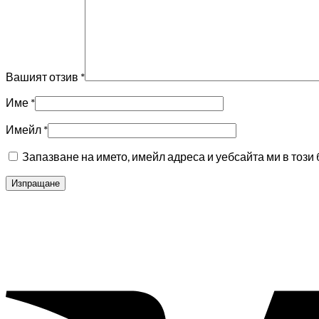
Вашият отзив
*
Име
*
Имейл
*
Запазване на името, имейл адреса и уебсайта ми в този