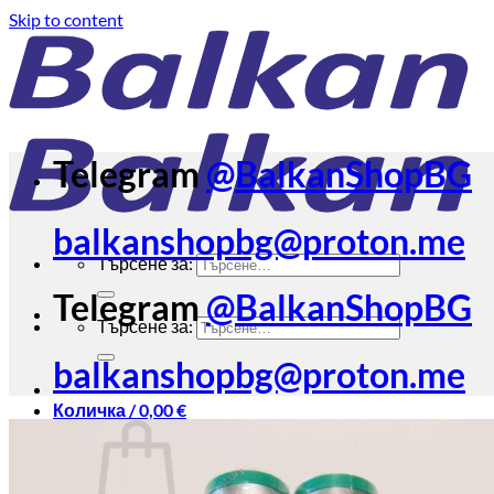
Skip to content
Telegram
@BalkanShopBG
balkanshopbg@proton.me
Търсене за:
Telegram
@BalkanShopBG
Търсене за:
balkanshopbg@proton.me
Количка /
0,00
€