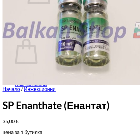
Нямате артикули в количката.
Към магазина
Количка
Нямате артикули в количката.
Към магазина
Начало
/
Инжекционни
SP Enanthate (Енантат)
35,00
€
цена за 1 бутилка